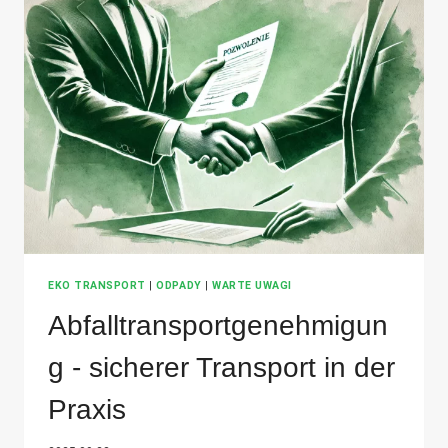
ERFOLG
EKO TRANSPORT
|
ODPADY
|
WARTE UWAGI
Abfalltransportgenehmigun
g - sicherer Transport in der
Praxis