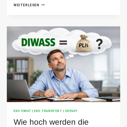
DIE
WEITERLESEN
HÄUFIGSTEN
ABFALLTRANSPORTKONTROLLEN
-
WIE
BEREITET
MAN
SICH
DARAUF
VOR
UND
WAS
ÜBERPRÜFEN
DIE
KONTROLLEURE?
EKO ŚWIAT
|
EKO TRANSPORT
|
ODPADY
Wie hoch werden die