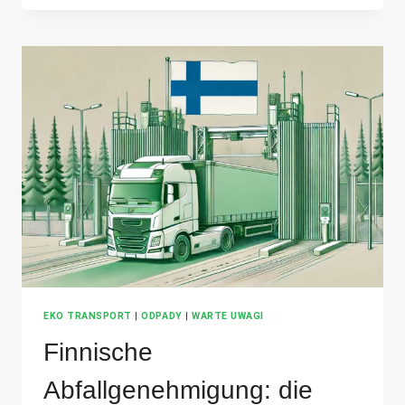
DEN
TRANSPORT
UPPZ:
DOKUMENTE
ZUR
KONTROLLE
EKO TRANSPORT
|
ODPADY
|
WARTE UWAGI
Finnische
Abfallgenehmigung: die