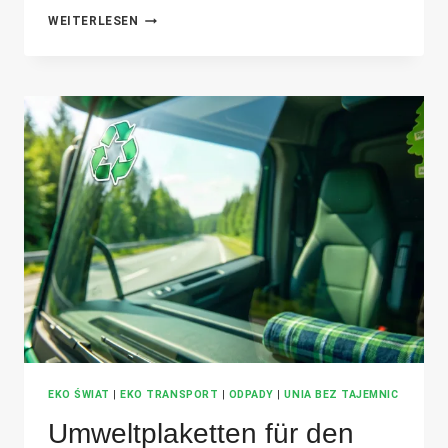
UNFALL
WEITERLESEN
BEIM
ABFALLTRANSPORT
-
VERFAHREN
UND
BEHANDLUNG
EKO ŚWIAT
|
EKO TRANSPORT
|
ODPADY
|
UNIA BEZ TAJEMNIC
Umweltplaketten für den