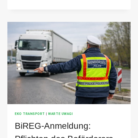
HOCH
WERDEN
DIE
KOSTEN
FÜR
DIE
EINFÜHRUNG
VON
DIWASS
IM
UNTERNEHMEN
SEIN?
EKO TRANSPORT
|
WARTE UWAGI
BiREG-Anmeldung: