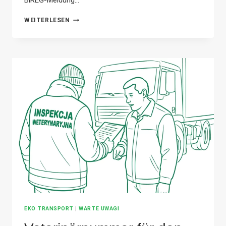
BiREG-Meldung...
BIREG-
WEITERLESEN
ANMELDUNG:
PFLICHTEN
DES
BEFÖRDERERS
UND
FOLGEN
DER
NICHTEINHALTUNG
DIESER
PFLICHTEN
EKO TRANSPORT
|
WARTE UWAGI