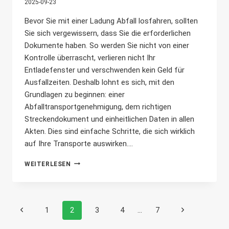
2025-09-23
Bevor Sie mit einer Ladung Abfall losfahren, sollten
Sie sich vergewissern, dass Sie die erforderlichen
Dokumente haben. So werden Sie nicht von einer
Kontrolle überrascht, verlieren nicht Ihr
Entladefenster und verschwenden kein Geld für
Ausfallzeiten. Deshalb lohnt es sich, mit den
Grundlagen zu beginnen: einer
Abfalltransportgenehmigung, dem richtigen
Streckendokument und einheitlichen Daten in allen
Akten. Dies sind einfache Schritte, die sich wirklich
auf Ihre Transporte auswirken....
ABFALLTRANSPORTGENEHMIGUNG
WEITERLESEN
-
SICHERER
TRANSPORT
IN
Seitennavigation
Vorherige
Nächste
1
2
3
4
...
7
DER
PRAXIS
Seite
Seite