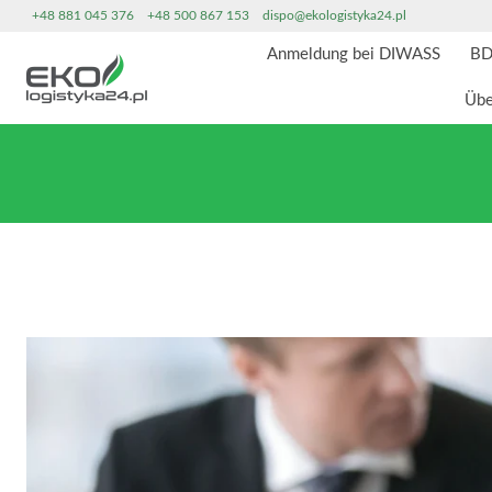
Zum
+48 881 045 376
+48 500 867 153
dispo@ekologistyka24.pl
Inhalt
Anmeldung bei DIWASS
BD
springen
Übe