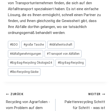
von Transportunternehmen finden, die sich auf den
Abfalltransport spezialisiert haben. Es ist eine einfache
Lösung, die es Ihnen ermöglicht, schnell einen Partner zu
finden, und Ihnen gleichzeitig die Gewissheit gibt, dass
Ihre Abfälle dorthin gelangen, wo sie tatsächlich
ordnungsgemäß behandelt werden.
Schlagworte:
#
BDO
#
große Tasche
#
Abfallwirtschaft
#
Abfallgenehmigungen
#
Transport von Abfällen
#
Big-Bag-Recycling Ökologie24
#
Big-Bag-Recycling
#
fibc-Recycling-Säcke
Beitrags-
ZURÜCK
WEITER
Recycling von Agrarfolien -
Palettenrecycling Schritt
Navigation
vom Problem auf dem
für Schritt - was ist