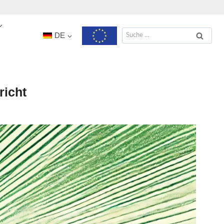
Suche
DE
nach:
richt