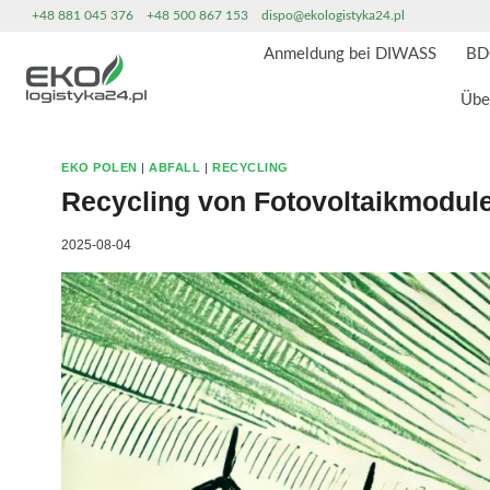
Zum
+48 881 045 376
+48 500 867 153
dispo@ekologistyka24.pl
Inhalt
Anmeldung bei DIWASS
BD
springen
Übe
EKO POLEN
|
ABFALL
|
RECYCLING
Recycling von Fotovoltaikmodule
2025-08-04