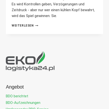
Es wird Kontrollen geben, Verzögerungen und
Zeitdruck - aber nur wer einen kühlen Kopf bewahrt,
wird das Spiel gewinnen. Sie.
WIE
WEITERLESEN
SIE
MIT
DEM
TRANSPORT
VON
ABFÄLLEN
BEGINNEN
UND
DAMIT
GELD
VERDIENEN
KÖNNEN
(BETRIEBSANLEITUNG)
Angebot
BDO berichtet
BDO-Aufzeichnungen