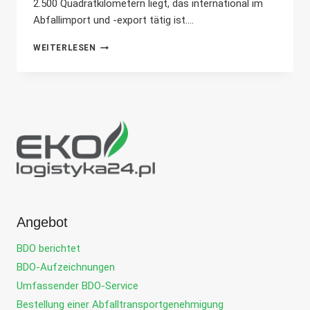
2.500 Quadratkilometern liegt, das international im
Abfallimport und -export tätig ist....
KLEINES
WEITERLESEN
LAND,
GROSSE C
HANCEN: A
BFALLTRANSPORTE N
ACH L
UXEMBURG
Angebot
BDO berichtet
BDO-Aufzeichnungen
Umfassender BDO-Service
Bestellung einer Abfalltransportgenehmigung