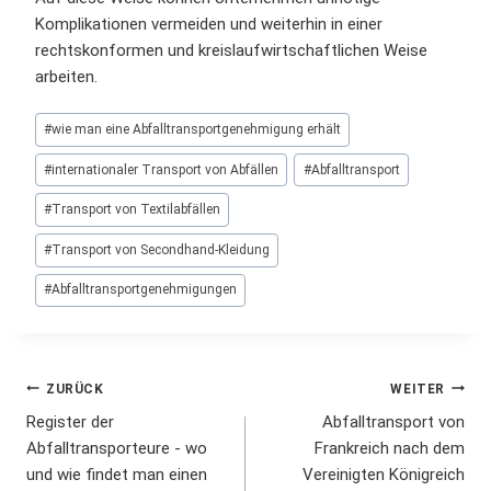
Komplikationen vermeiden und weiterhin in einer
rechtskonformen und kreislaufwirtschaftlichen Weise
arbeiten.
Schlagworte:
#
wie man eine Abfalltransportgenehmigung erhält
#
internationaler Transport von Abfällen
#
Abfalltransport
#
Transport von Textilabfällen
#
Transport von Secondhand-Kleidung
#
Abfalltransportgenehmigungen
Beitrags-
ZURÜCK
WEITER
Register der
Abfalltransport von
Navigation
Abfalltransporteure - wo
Frankreich nach dem
und wie findet man einen
Vereinigten Königreich