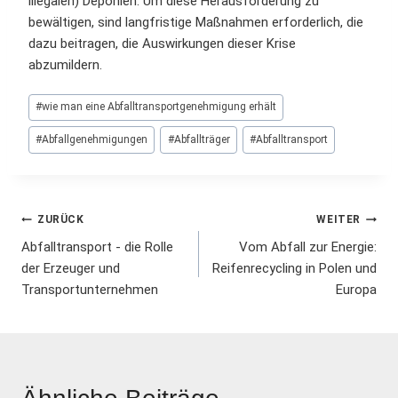
illegalen) Deponien. Um diese Herausforderung zu
bewältigen, sind langfristige Maßnahmen erforderlich, die
dazu beitragen, die Auswirkungen dieser Krise
abzumildern.
Schlagworte:
#
wie man eine Abfalltransportgenehmigung erhält
#
Abfallgenehmigungen
#
Abfallträger
#
Abfalltransport
Beitrags-
ZURÜCK
WEITER
Abfalltransport - die Rolle
Vom Abfall zur Energie:
Navigation
der Erzeuger und
Reifenrecycling in Polen und
Transportunternehmen
Europa