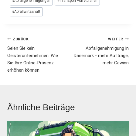
#
Abfallgenehmigungen
#
Transport von Abfällen
#
Abfallwirtschaft
Beitrags-
ZURÜCK
WEITER
Seien Sie kein
Abfallgenehmigung in
Navigation
Geisterunternehmen: Wie
Dänemark - mehr Aufträge,
Sie Ihre Online-Präsenz
mehr Gewinn
erhöhen können
Ähnliche Beiträge