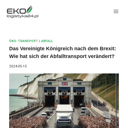
Zum
Inhalt
springen
ÖKO-TRANSPORT
|
ABFALL
Das Vereinigte Königreich nach dem Brexit:
Wie hat sich der Abfalltransport verändert?
2024-05-15