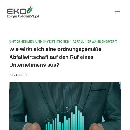
Zum
Inhalt
springen
UNTERNEHMEN UND INVESTITIONEN
|
ABFALL
|
ERWÄHNENSWERT
Wie wirkt sich eine ordnungsgemäße
Abfallwirtschaft auf den Ruf eines
Unternehmens aus?
2024-08-13