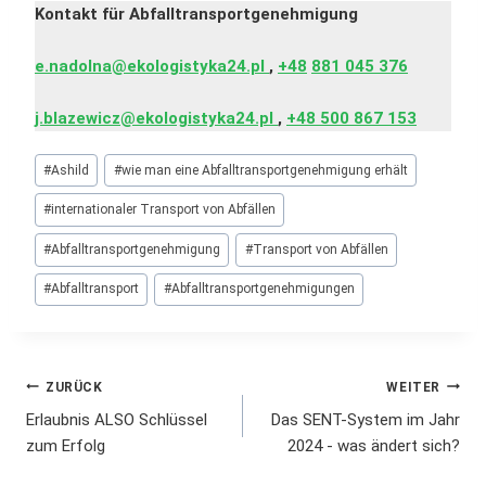
Kontakt für Abfalltransportgenehmigung
e.nadolna@ekologistyka24.pl
,
+48
881 045 376
j.blazewicz@ekologistyka24.pl
,
+48 500 867 153
Schlagworte:
#
Ashild
#
wie man eine Abfalltransportgenehmigung erhält
#
internationaler Transport von Abfällen
#
Abfalltransportgenehmigung
#
Transport von Abfällen
#
Abfalltransport
#
Abfalltransportgenehmigungen
Beitrags-
ZURÜCK
WEITER
Erlaubnis ALSO Schlüssel
Das SENT-System im Jahr
Navigation
zum Erfolg
2024 - was ändert sich?