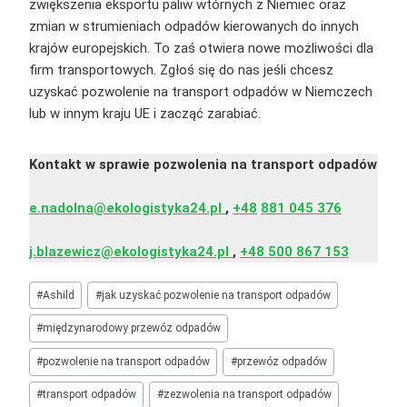
zwiększenia eksportu paliw wtórnych z Niemiec oraz
zmian w strumieniach odpadów kierowanych do innych
krajów europejskich. To zaś otwiera nowe możliwości dla
firm transportowych. Zgłoś się do nas jeśli chcesz
uzyskać pozwolenie na transport odpadów w Niemczech
lub w innym kraju UE i zacząć zarabiać.
Kontakt w sprawie pozwolenia na transport odpadów
e.nadolna@ekologistyka24.pl
,
+48
881 045 376
j.blazewicz@ekologistyka24.pl
,
+48 500 867 153
Tagi
#
Ashild
#
jak uzyskać pozwolenie na transport odpadów
wpisu:
#
międzynarodowy przewóz odpadów
#
pozwolenie na transport odpadów
#
przewóz odpadów
#
transport odpadów
#
zezwolenia na transport odpadów