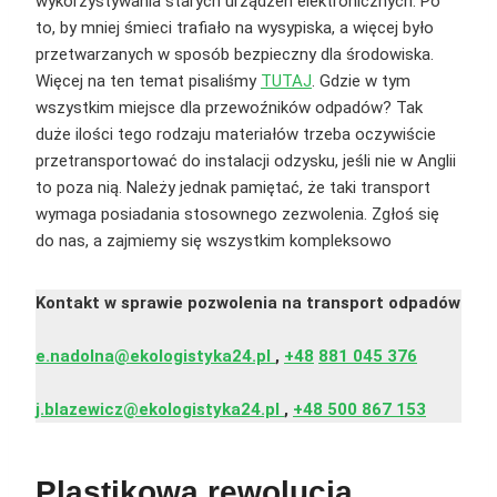
wykorzystywania starych urządzeń elektronicznych. Po
to, by mniej śmieci trafiało na wysypiska, a więcej było
przetwarzanych w sposób bezpieczny dla środowiska.
Więcej na ten temat pisaliśmy
TUTAJ
. Gdzie w tym
wszystkim miejsce dla przewoźników odpadów? Tak
duże ilości tego rodzaju materiałów trzeba oczywiście
przetransportować do instalacji odzysku, jeśli nie w Anglii
to poza nią. Należy jednak pamiętać, że taki transport
wymaga posiadania stosownego zezwolenia. Zgłoś się
do nas, a zajmiemy się wszystkim kompleksowo
Kontakt w sprawie pozwolenia na transport odpadów
e.nadolna@ekologistyka24.pl
,
+48
881 045 376
j.blazewicz@ekologistyka24.pl
,
+48 500 867 153
Plastikowa rewolucja