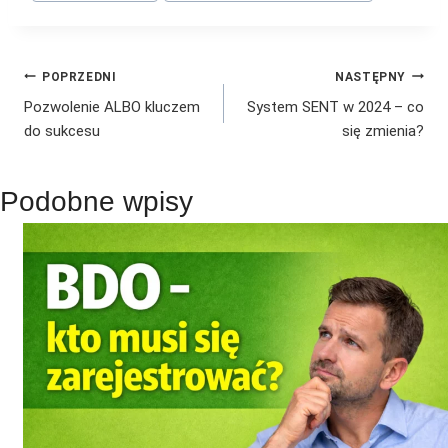
Nawigacja
POPRZEDNI
NASTĘPNY
Pozwolenie ALBO kluczem
System SENT w 2024 – co
wpisu
do sukcesu
się zmienia?
Podobne wpisy