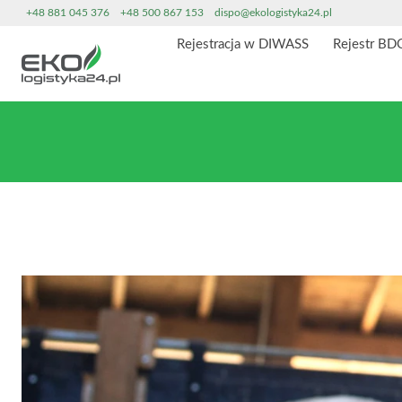
Przeskocz
+48 881 045 376
+48 500 867 153
dispo@ekologistyka24.pl
do
Rejestracja w DIWASS
Rejestr BD
treści