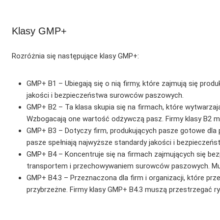
Klasy GMP+
Rozróżnia się następujące klasy GMP+:
GMP+ B1 – Ubiegają się o nią firmy, które zajmują się produ
jakości i bezpieczeństwa surowców paszowych.
GMP+ B2 – Ta klasa skupia się na firmach, które wytwarza
Wzbogacają one wartość odżywczą pasz. Firmy klasy B2 mu
GMP+ B3 – Dotyczy firm, produkujących pasze gotowe dla p
pasze spełniają najwyższe standardy jakości i bezpieczeń
GMP+ B4 – Koncentruje się na firmach zajmujących się be
transportem i przechowywaniem surowców paszowych. Musz
GMP+ B4.3 – Przeznaczona dla firm i organizacji, które pr
przybrzeżne. Firmy klasy GMP+ B4.3 muszą przestrzegać r