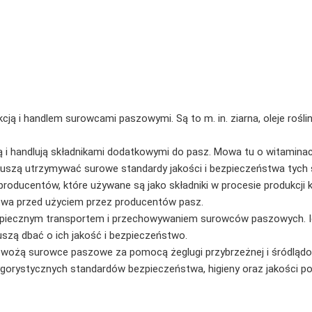
kcją i handlem surowcami paszowymi. Są to m. in. ziarna, oleje rośli
ją i handlują składnikami dodatkowymi do pasz. Mowa tu o witamina
szą utrzymywać surowe standardy jakości i bezpieczeństwa tych 
roducentów, które używane są jako składniki w procesie produkcji 
stwa przed użyciem przez producentów pasz.
zpiecznym transportem i przechowywaniem surowców paszowych. Ich 
ą dbać o ich jakość i bezpieczeństwo.
zewożą surowce paszowe za pomocą żeglugi przybrzeżnej i śródlądowy
ygorystycznych standardów bezpieczeństwa, higieny oraz jakości