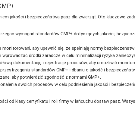
u GMP+
em jakości i bezpieczeństwa pasz dla zwierząt. Oto kluczowe zada
trzegać wymagań standardów GMP+ dotyczących jakości, bezpieczeńs
onitorowani, aby upewnić się, że spełniają normy bezpieczeństwa 
i wprowadzać środki zaradcze w celu minimalizacji ryzyka zaniecz
ółową dokumentację i rejestracje procesów, aby umożliwić monitor
 przestrzeganiu standardów GMP+ i dbaniu o jakość i bezpieczeńst
adzane, aby potwierdzić zgodność z normami GMP+.
onalenia swoich procesów w celu podniesienia jakości i bezpieczeń
ci od klasy certyfikatu i roli firmy w łańcuchu dostaw pasz. Wszys