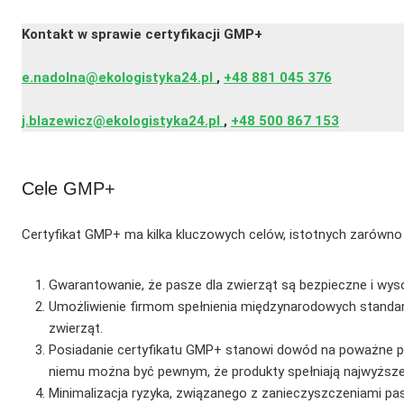
Kontakt w sprawie certyfikacji GMP+
e.nadolna@ekologistyka24.pl
,
+48 881 045 376
j.blazewicz@ekologistyka24.pl
,
+48 500 867 153
Cele GMP+
Certyfikat GMP+ ma kilka kluczowych celów, istotnych zarówno d
Gwarantowanie, że pasze dla zwierząt są bezpieczne i wyso
Umożliwienie firmom spełnienia międzynarodowych standar
zwierząt.
Posiadanie certyfikatu GMP+ stanowi dowód na poważne pode
niemu można być pewnym, że produkty spełniają najwyższe
Minimalizacja ryzyka, związanego z zanieczyszczeniami pas