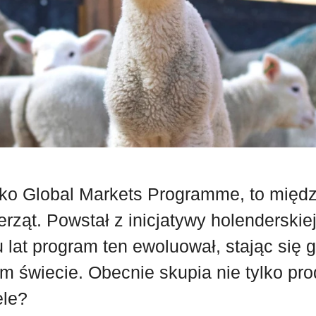
jako Global Markets Programme, to mię
erząt. Powstał z inicjatywy holenderski
gu lat program ten ewoluował, stając si
m świecie. Obecnie skupia nie tylko pro
ele?