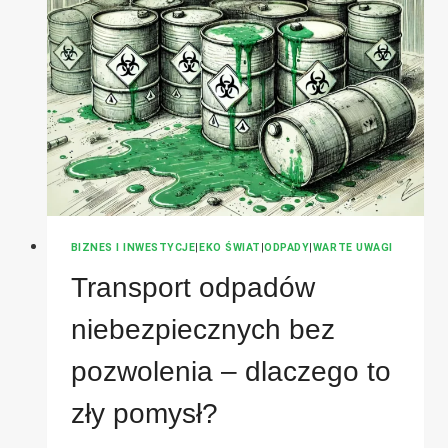
BIZNES I INWESTYCJE
|
EKO ŚWIAT
|
ODPADY
|
WARTE UWAGI
Transport odpadów
niebezpiecznych bez
pozwolenia – dlaczego to
zły pomysł?