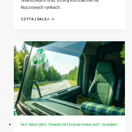
finansowymi oraz utratą kontraktów na
kluczowych rynkach…
ODROCZENIE
CZYTAJ DALEJ
E-
ANEKSU
VII
A
OBOWIĄZEK
REJESTRACJI
W
DIWASS
EKO ŚWIAT
|
EKO TRANSPORT
|
ODPADY
|
UNIA BEZ TAJEMNIC