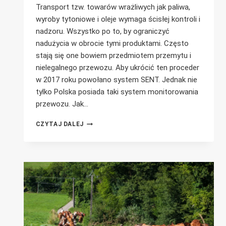
Transport tzw. towarów wrażliwych jak paliwa,
wyroby tytoniowe i oleje wymaga ścisłej kontroli i
nadzoru. Wszystko po to, by ograniczyć
nadużycia w obrocie tymi produktami. Często
stają się one bowiem przedmiotem przemytu i
nielegalnego przewozu. Aby ukrócić ten proceder
w 2017 roku powołano system SENT. Jednak nie
tylko Polska posiada taki system monitorowania
przewozu. Jak…
SYSTEM
CZYTAJ DALEJ
SENT
I
PODOBNE
ROZWIĄZANIA
W
INNYCH
KRAJACH