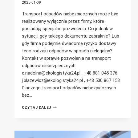
2025-01-09
Transport odpadów niebezpiecznych może być
realizowany wyłącznie przez firmy, które
posiadają specjalne pozwolenia. Co jednak w
sytuacji, gdy takiego dokumentu zabraknie? Lub
gdy firma podejmie świadome ryzyko dostawy
tego rodzaju odpadów w sposób nielegalny?
Kontakt w sprawie pozwolenia na transport
odpadów niebezpiecznych
e.nadolna@ekologistyka24.pl , +48 881 045 376
j.blazewicz@ekologistyka24.pl , +48 500 867 153
Dlaczego transport odpadów niebezpiecznych
bez…
TRANSPORT
CZYTAJ DALEJ
ODPADÓW
NIEBEZPIECZNYCH
BEZ
POZWOLENIA
–