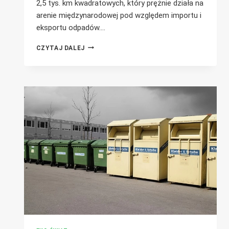
2,5 tys. km kwadratowych, który prężnie działa na
arenie międzynarodowej pod względem importu i
eksportu odpadów….
MAŁY
CZYTAJ DALEJ
KRAJ,
DUŻE
MOŻLIWOŚCI:
O
TRANSPORCIE
ODPADÓW
DO
LUKSEMBURGA