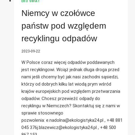
EKO ŚWIAT
Niemcy w czołówce
państw pod względem
recyklingu odpadów
2023-09-22
W Polsce coraz więcej odpadów poddawanych
jest recyklingowi. Wciąż jednak długa droga przed
nami jeśli chcemy być jak nasi zachodni sąsiedzi,
którzy od dobrych kilku lat wiodą prym wśród
krajów europejskich pod względem przetwarzania
odpadów. Chcesz przewieźć odpady do
recyklingu w Niemczech? Skontaktuj się z nami w
sprawie stosownego
pozwolenia: e.nadolna@ekologistyka24.pl , +48 881
045 376j.blazewicz@ekologistyka24.pl , +48 500
867 153…