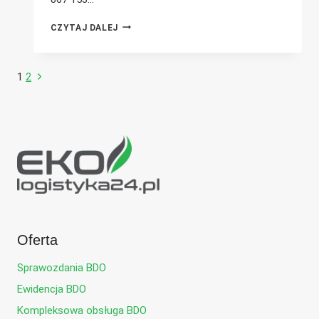
NIEMCY
CZYTAJ DALEJ
W
CZOŁÓWCE
PAŃSTW
Następna
1
2
Nawigacja
POD
WZGLĘDEM
strona
RECYKLINGU
strony
ODPADÓW
Oferta
Sprawozdania BDO
Ewidencja BDO
Kompleksowa obsługa BDO