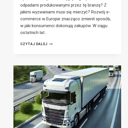
odpadami produkowanymi przez tę branżę? Z
jakimi wyzwaniami musi się mierzyć? Rozwój e-
commerce w Europie znacząco zmienił sposób,
w jaki konsumenci dokonują zakupów. W ciągu
ostatnich lat…
JAK
CZYTAJ DALEJ
GOSPODARKA
ODPADAMI
W
EUROPIE
ZMIENIA
SIĘ
PRZEZ
E-
COMMERCE?