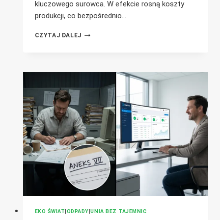
kluczowego surowca. W efekcie rosną koszty
produkcji, co bezpośrednio…
KRYZYS
CZYTAJ DALEJ
ZŁOMU
ALUMINIOWEGO
W
WIELKIEJ
BRYTANII
EKO ŚWIAT
|
ODPADY
|
UNIA BEZ TAJEMNIC