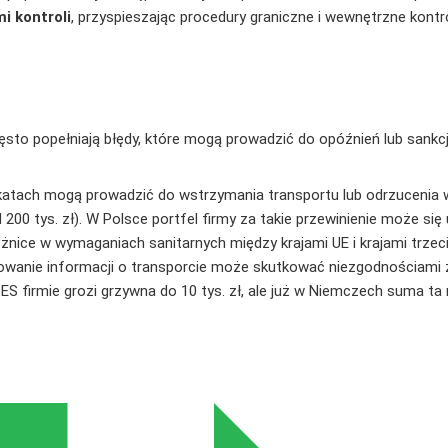
 kontroli
, przyspieszając procedury graniczne i wewnętrzne kontro
to popełniają błędy, które mogą prowadzić do opóźnień lub sankcji
fikatach mogą prowadzić do wstrzymania transportu lub odrzucenia 
 200 tys. zł). W Polsce portfel firmy za takie przewinienie może się 
óżnice w wymaganiach sanitarnych między krajami UE i krajami trz
zowanie informacji o transporcie może skutkować niezgodnościami z
 firmie grozi grzywna do 10 tys. zł, ale już w Niemczech suma ta 