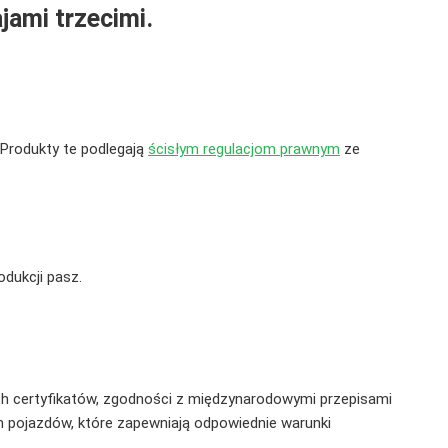
ajami trzecimi.
 Produkty te podlegają
ścisłym regulacjom prawnym
ze
odukcji pasz.
h certyfikatów, zgodności z międzynarodowymi przepisami
h pojazdów, które zapewniają odpowiednie warunki