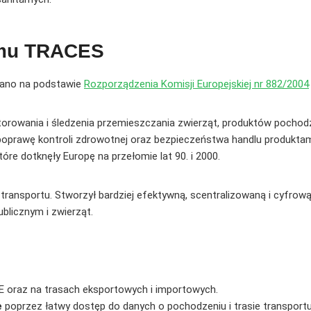
emu TRACES
łano na podstawie
Rozporządzenia Komisji Europejskiej nr 882/2004
rowania i śledzenia przemieszczania zwierząt, produktów pochodze
elu poprawę kontroli zdrowotnej oraz bezpieczeństwa handlu produk
tóre dotknęły Europę na przełomie lat 90. i 2000.
ransportu. Stworzył bardziej efektywną, scentralizowaną i cyfrow
licznym i zwierząt.
E oraz na trasach eksportowych i importowych.
e
poprzez łatwy dostęp do danych o pochodzeniu i trasie transportu