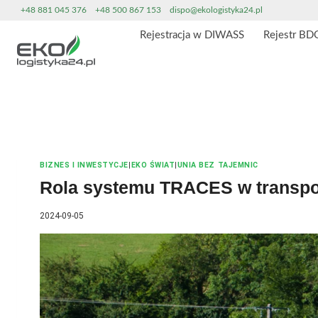
Przeskocz
+48 881 045 376
+48 500 867 153
dispo@ekologistyka24.pl
do
Rejestracja w DIWASS
Rejestr BD
treści
BIZNES I INWESTYCJE
|
EKO ŚWIAT
|
UNIA BEZ TAJEMNIC
Rola systemu TRACES w transpo
2024-09-05