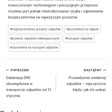
nowoczesnym technologiom i precyzyjnym przepisom
możliwe jest jednak minimalizowanie ryzyka i zapewnienie
bezpieczeństwa na najwyższym poziomie.
Tagi
#
międzynarodowy przewóz odpadów
#
pozwolenia na odpady
wpisu:
#
przewóz odpadów niebezpiecznych
#
transport odpadów
#
zezwolenia na transport odpadów
Nawigacja
POPRZEDNI
NASTĘPNY
Deklaracja ENS
Prowadzenie ewidencji
wpisu
obowiązkowa w
odpadów – najczęstsze
transporcie odpadów od 31
błędy i jak ich unikać
stycznia