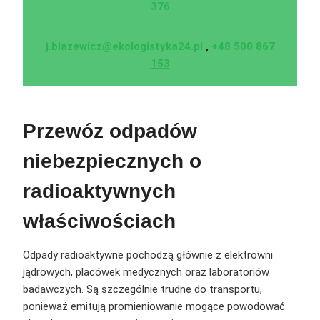
376
j.blazewicz@ekologistyka24.pl
,
+48 500 867
153
Przewóz odpadów
niebezpiecznych
o
radioaktywnych
właściwościach
Odpady radioaktywne pochodzą głównie z elektrowni
jądrowych, placówek medycznych oraz laboratoriów
badawczych. Są szczególnie trudne do transportu,
ponieważ emitują promieniowanie mogące powodować