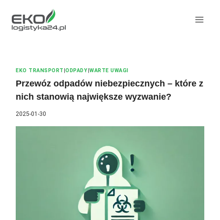
Przeskocz
do
treści
EKO TRANSPORT
|
ODPADY
|
WARTE UWAGI
Przewóz odpadów niebezpiecznych – które z
nich stanowią największe wyzwanie?
2025-01-30