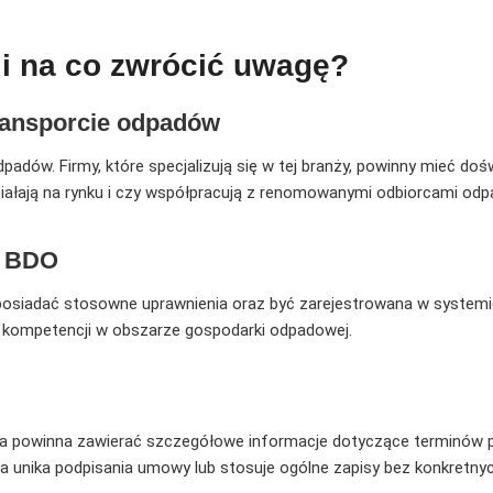
i na co zwrócić uwagę?
transporcie odpadów
adów. Firmy, które specjalizują się w tej branży, powinny mieć do
ziałają na rynku i czy współpracują z renomowanymi odbiorcami od
w BDO
a posiadać stosowne uprawnienia oraz być zarejestrowana w syste
ak kompetencji w obszarze gospodarki odpadowej.
wa powinna zawierać szczegółowe informacje dotyczące terminów p
rma unika podpisania umowy lub stosuje ogólne zapisy bez konkretn