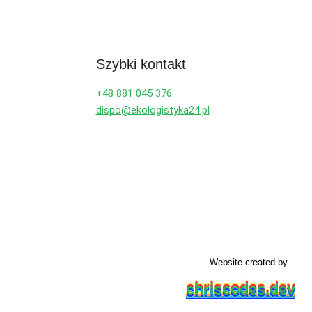
Szybki kontakt
+48 881 045 376
dispo@ekologistyka24.pl
Website created by...
chriscodes.dev