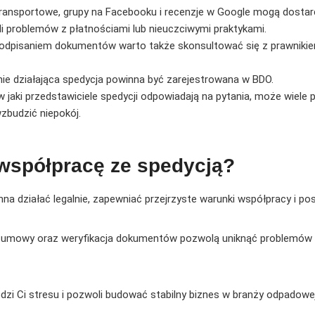
ransportowe, grupy na Facebooku i recenzje w Google mogą dostarc
li problemów z płatnościami lub nieuczciwymi praktykami.
odpisaniem dokumentów warto także skonsultować się z prawnik
nie działająca spedycja powinna być zarejestrowana w BDO.
 jaki przedstawiciele spedycji odpowiadają na pytania, może wiele p
zbudzić niepokój.
 współpracę ze spedycją?
a działać legalnie, zapewniać przejrzyste warunki współpracy i p
w umowy oraz weryfikacja dokumentów pozwolą uniknąć problemów i
i Ci stresu i pozwoli budować stabilny biznes w branży odpadowej