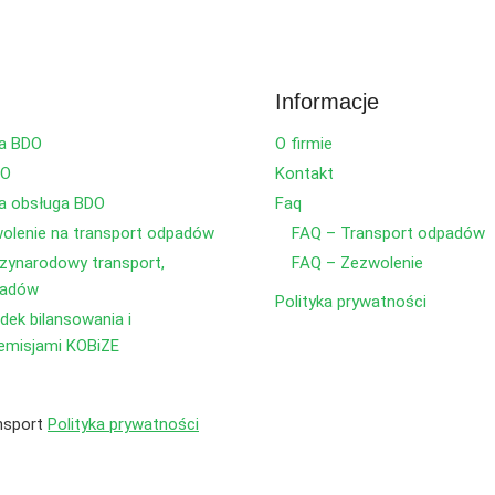
Informacje
a BDO
O firmie
DO
Kontakt
 obsługa BDO
Faq
lenie na transport odpadów
FAQ – Transport odpadów
ynarodowy transport,
FAQ – Zezwolenie
padów
Polityka prywatności
dek bilansowania i
emisjami KOBiZE
nsport
Polityka prywatności