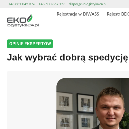
Przeskocz
+48 881 045 376
+48 500 867 153
dispo@ekologistyka24.pl
do
Rejestracja w DIWASS
Rejestr BD
treści
OPINIE EKSPERTÓW
Jak wybrać dobrą spedycj