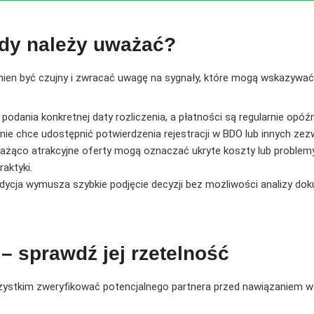
edy należy uważać?
inien być czujny i zwracać uwagę na sygnały, które mogą wskazywać
 podania konkretnej daty rozliczenia, a płatności są regularnie opóźn
 nie chce udostępnić potwierdzenia rejestracji w BDO lub innych zez
ażąco atrakcyjne oferty mogą oznaczać ukryte koszty lub problemy 
aktyki.
edycja wymusza szybkie podjęcie decyzji bez możliwości analizy 
– sprawdź jej rzetelność
zystkim zweryfikować potencjalnego partnera przed nawiązaniem w