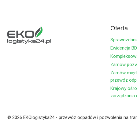
Oferta
Sprawozdani
Ewidencja B
Kompleksowa
Zamów pozwo
Zamów międz
przewóz od
Krajowy ośro
zarządzania 
© 2026 EKOlogistyka24 - przewóz odpadów i pozwolenia na tra