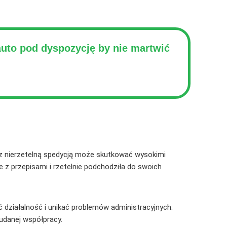
uto pod dyspozycję by nie martwić
z nierzetelną spedycją może skutkować wysokimi
ie z przepisami i rzetelnie podchodziła do swoich
ć działalność i unikać problemów administracyjnych.
udanej współpracy.