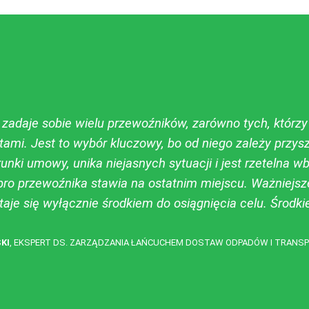
 zadaje sobie wielu przewoźników, zarówno tych, którz
atami. Jest to wybór kluczowy, bo od niego zależy przyszł
unki umowy, unika niejasnych sytuacji i jest rzetelna w
bro przewoźnika stawia na ostatnim miejscu. Ważniejsze
taje się wyłącznie środkiem do osiągnięcia celu. Środ
KI
, EKSPERT DS. ZARZĄDZANIA ŁAŃCUCHEM DOSTAW ODPADÓW I TRAN