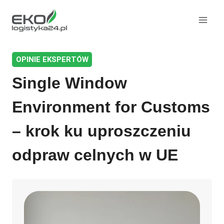
Przeskocz
do
treści
OPINIE EKSPERTÓW
Single Window
Environment for Customs
– krok ku uproszczeniu
odpraw celnych w UE