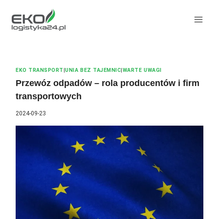
Przeskocz
do
treści
EKO TRANSPORT
|
UNIA BEZ TAJEMNIC
|
WARTE UWAGI
Przewóz odpadów – rola producentów i firm
transportowych
2024-09-23