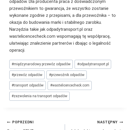
odpadów. Dla producenta praca z doświadczonym
przewoźnikiem to gwarancja, że wszystko zostanie
wykonane zgodnie z przepisami, a dla przewoźnika – to
okazja do budowania marki i stabilnego zarobku.
Narzędzia takie jak odpadytransport.pl oraz
wastelicencecheck.com wspomagają tę współpracę,
ułatwiając znalezienie partnerów i dbając o legalność
operacji.
Tagi
#
międzynarodowy przewóz odpadów
#
odpadytransport.pl
wpisu:
#
przewóz odpadów
#
przewoźnik odpadów
#
transport odpadów
#
wastelicencecheck.com
#
zezwolenia na transport odpadów
Nawigacja
POPRZEDNI
NASTĘPNY