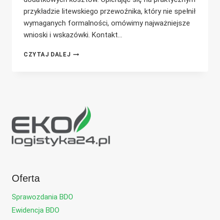
przykładzie litewskiego przewoźnika, który nie spełnił
wymaganych formalności, omówimy najważniejsze
wnioski i wskazówki. Kontakt…
NIEZNAJOMOŚĆ
CZYTAJ DALEJ
PRAWA
SZKODZI
–
ALE
NIE
MUSI!
BEZPIECZNY
PRZEWÓZ
ODPADÓW
W
KILKU
KROKACH
Oferta
Sprawozdania BDO
Ewidencja BDO