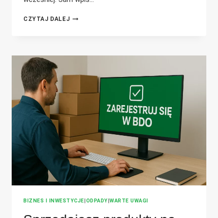
KTO
CZYTAJ DALEJ
MUSI
SIĘ
ZAREJESTROWAĆ
W
BDO
W
2026
I
ZŁOŻYĆ
ROCZNE
SPRAWOZDANIE?
BIZNES I INWESTYCJE
|
ODPADY
|
WARTE UWAGI