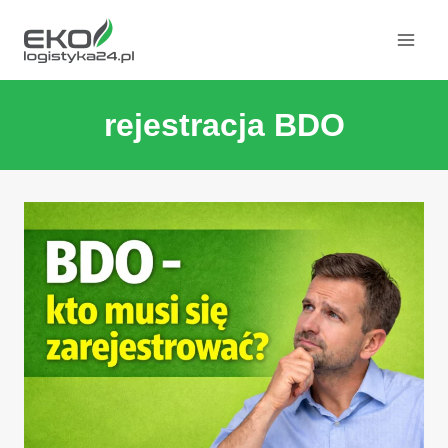
Przeskocz
do
treści
rejestracja BDO