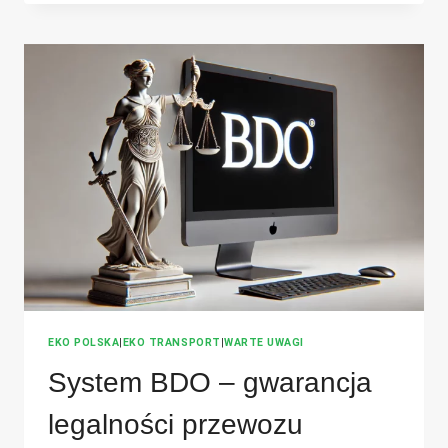
NA
ALLEGRO?
ZOBACZ
KIEDY
MUSISZ
ZAŁOŻYĆ
KONTO
W
BDO
EKO POLSKA
|
EKO TRANSPORT
|
WARTE UWAGI
System BDO – gwarancja
legalności przewozu