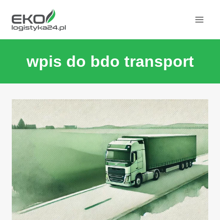
Przeskocz
do
treści
wpis do bdo transport