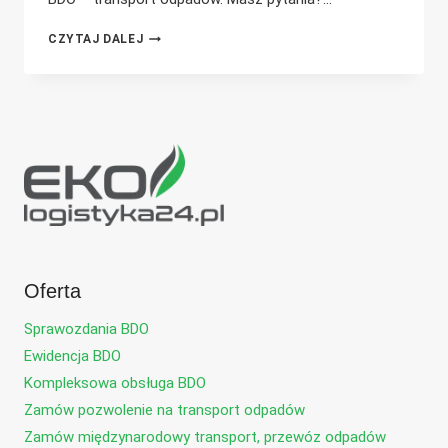
WPIS
CZYTAJ DALEJ
DO
BDO
NA
TRANSPORT
ODPADÓW
–
NAJCZĘSTSZE
BŁĘDY
Oferta
Sprawozdania BDO
Ewidencja BDO
Kompleksowa obsługa BDO
Zamów pozwolenie na transport odpadów
Zamów międzynarodowy transport, przewóz odpadów