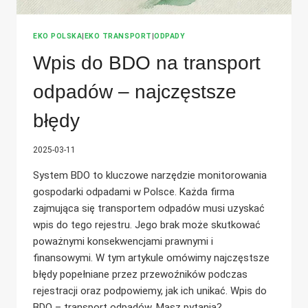
EKO POLSKA
|
EKO TRANSPORT
|
ODPADY
Wpis do BDO na transport
odpadów – najczęstsze
błędy
2025-03-11
System BDO to kluczowe narzędzie monitorowania
gospodarki odpadami w Polsce. Każda firma
zajmująca się transportem odpadów musi uzyskać
wpis do tego rejestru. Jego brak może skutkować
poważnymi konsekwencjami prawnymi i
finansowymi. W tym artykule omówimy najczęstsze
błędy popełniane przez przewoźników podczas
rejestracji oraz podpowiemy, jak ich unikać. Wpis do
BDO – transport odpadów. Masz pytania?…