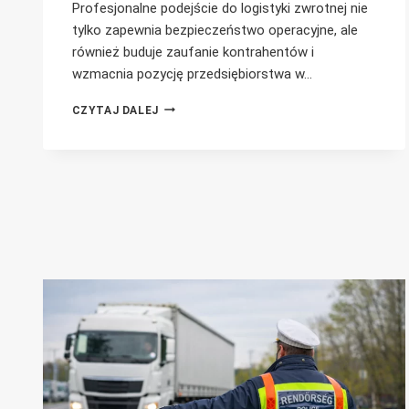
Profesjonalne podejście do logistyki zwrotnej nie
tylko zapewnia bezpieczeństwo operacyjne, ale
również buduje zaufanie kontrahentów i
wzmacnia pozycję przedsiębiorstwa w…
TRANSPORT
CZYTAJ DALEJ
ODPADÓW:
NA
CO
ZWRÓCIĆ
UWAGĘ?