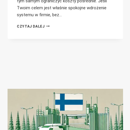
tym samym ograniczyć koszty pośrednie. Jeśli
Twoim celem jest właśnie spokojne wdrożenie
systemu w firmie, bez…
JAKI
CZYTAJ DALEJ
BĘDZIE
KOSZT
WDROŻENIA
DIWASS
W
FIRMIE?