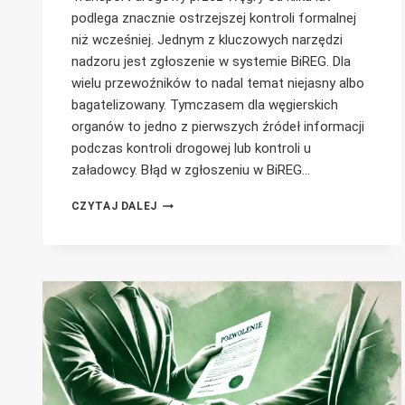
podlega znacznie ostrzejszej kontroli formalnej
niż wcześniej. Jednym z kluczowych narzędzi
nadzoru jest zgłoszenie w systemie BiREG. Dla
wielu przewoźników to nadal temat niejasny albo
bagatelizowany. Tymczasem dla węgierskich
organów to jedno z pierwszych źródeł informacji
podczas kontroli drogowej lub kontroli u
załadowcy. Błąd w zgłoszeniu w BiREG…
ZGŁOSZENIE
CZYTAJ DALEJ
W
SYSTEMIE
BIREG:
OBOWIĄZKI
PRZEWOŹNIKA
I
KONSEKWENCJE
ICH
NIEDOPEŁNIENIA