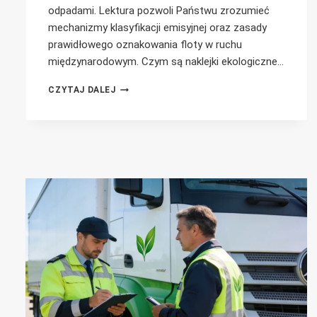
odpadami. Lektura pozwoli Państwu zrozumieć
mechanizmy klasyfikacji emisyjnej oraz zasady
prawidłowego oznakowania floty w ruchu
międzynarodowym. Czym są naklejki ekologiczne…
NAKLEJKI
CZYTAJ DALEJ
EKOLOGICZNE
DLA
TRANSPORTU
ODPADÓW