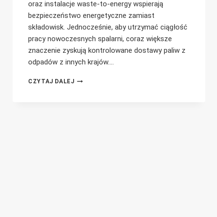
oraz instalacje waste-to-energy wspierają
bezpieczeństwo energetyczne zamiast
składowisk. Jednocześnie, aby utrzymać ciągłość
pracy nowoczesnych spalarni, coraz większe
znaczenie zyskują kontrolowane dostawy paliw z
odpadów z innych krajów….
FIŃSKIE
CZYTAJ DALEJ
POZWOLENIE
NA
ODPADY:
PRZEPUSTKA
DO
SUKCESU