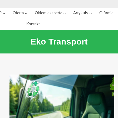
O
Oferta
Okiem eksperta
Artykuły
O firmie
Kontakt
Eko Transport