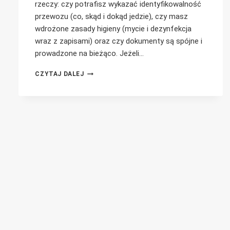
rzeczy: czy potrafisz wykazać identyfikowalność
przewozu (co, skąd i dokąd jedzie), czy masz
wdrożone zasady higieny (mycie i dezynfekcja
wraz z zapisami) oraz czy dokumenty są spójne i
prowadzone na bieżąco. Jeżeli…
NUMER
CZYTAJ DALEJ
WETERYNARYJNY
NA
TRANSPORT
UPPZ:
DOKUMENTY
NA
KONTROLĘ