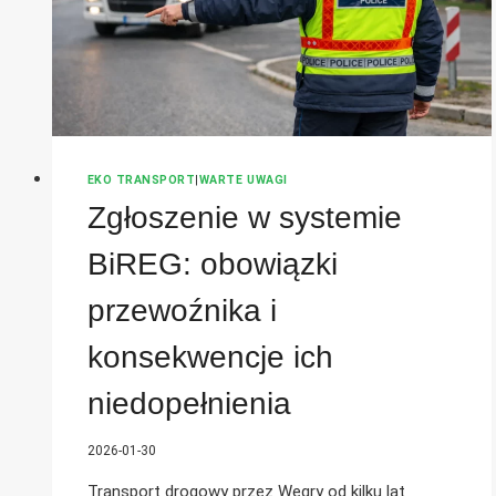
EKO TRANSPORT
|
WARTE UWAGI
Zgłoszenie w systemie
BiREG: obowiązki
przewoźnika i
konsekwencje ich
niedopełnienia
2026-01-30
Transport drogowy przez Węgry od kilku lat