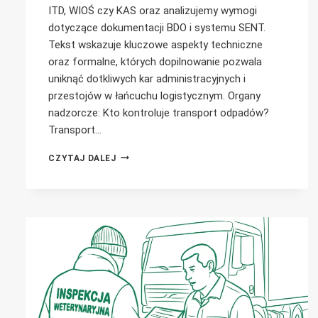
ITD, WIOŚ czy KAS oraz analizujemy wymogi
dotyczące dokumentacji BDO i systemu SENT.
Tekst wskazuje kluczowe aspekty techniczne
oraz formalne, których dopilnowanie pozwala
uniknąć dotkliwych kar administracyjnych i
przestojów w łańcuchu logistycznym. Organy
nadzorcze: Kto kontroluje transport odpadów?
Transport…
NAJCZĘSTSZE
CZYTAJ DALEJ
KONTROLE
W
TRANSPORCIE
ODPADÓW
–
JAK
SIĘ
DO
NICH
PRZYGOTOWAĆ
I
CO