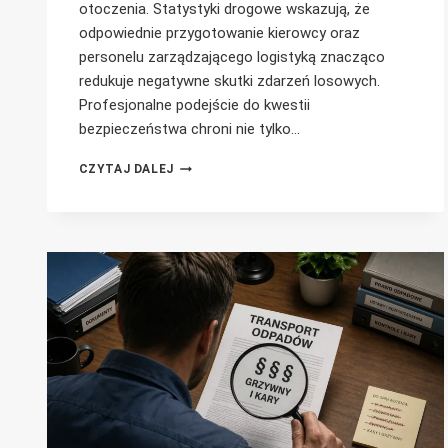
otoczenia. Statystyki drogowe wskazują, że
odpowiednie przygotowanie kierowcy oraz
personelu zarządzającego logistyką znacząco
redukuje negatywne skutki zdarzeń losowych.
Profesjonalne podejście do kwestii
bezpieczeństwa chroni nie tylko…
WYPADEK
CZYTAJ DALEJ
PODCZAS
TRANSPORTU
ODPADÓW
–
PROCEDURY
I
POSTĘPOWANIE