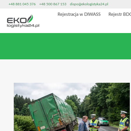
Przeskocz
+48 881 045 376
+48 500 867 153
dispo@ekologistyka24.pl
do
Rejestracja w DIWASS
Rejestr BD
treści