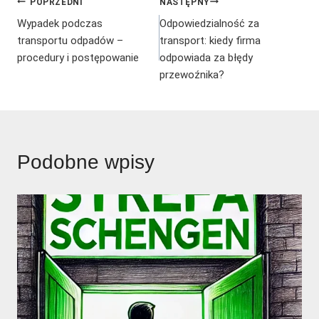
Nawigacja
POPRZEDNI
NASTĘPNY
Wypadek podczas
Odpowiedzialność za
wpisu
transportu odpadów –
transport: kiedy firma
procedury i postępowanie
odpowiada za błędy
przewoźnika?
Podobne wpisy