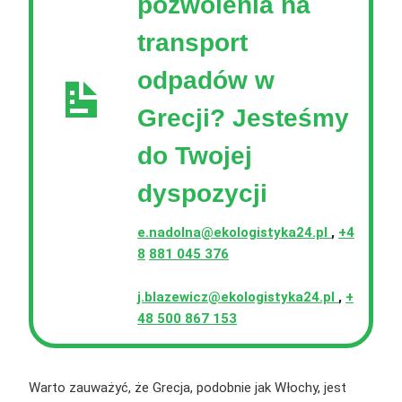
pozwolenia na
transport
odpadów w
Grecji?
Jesteśmy
do Twojej
dyspozycji
e.nadolna@ekologistyka24.pl
,
+4
8
881 045 376
j.blazewicz@ekologistyka24.pl
,
+
48 500 867 153
Warto zauważyć, że Grecja, podobnie jak Włochy, jest