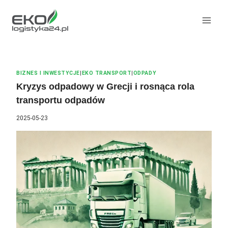
Przeskocz
do
treści
BIZNES I INWESTYCJE
|
EKO TRANSPORT
|
ODPADY
Kryzys odpadowy w Grecji i rosnąca rola
transportu odpadów
2025-05-23