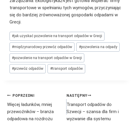
zarządzania. Ekologistyka24 jest gotowa wspierać firmy
transportowe w spełnianiu tych wymogów, przyczyniając
się do bardziej zrównoważonej gospodarki odpadami w
Grecji.
Tagi
#
jak uzyskać pozwolenie na transport odpadów w Grecji
wpisu:
#
międzynarodowy przewóz odpadów
#
pozwolenia na odpady
#
pozwolenie na transport odpadów w Grecji
#
przewóz odpadów
#
transport odpadów
Nawigacja
POPRZEDNI
NASTĘPNY
Więcej ładunków, mniej
Transport odpadów do
wpisu
przewoźników – branża
Szwecji – szansa dla firm i
odpadowa na rozdrożu
wyzwanie dla systemu