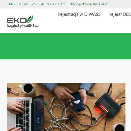
Przeskocz
+48 881 045 376
+48 500 867 153
dispo@ekologistyka24.pl
do
Rejestracja w DIWASS
Rejestr BD
treści