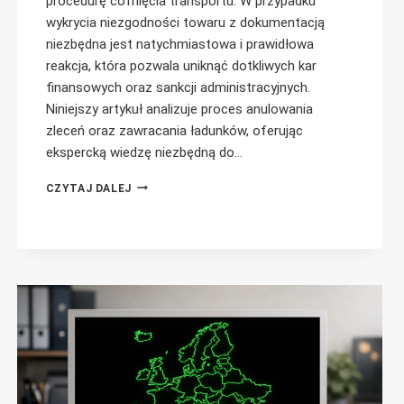
procedurę cofnięcia transportu. W przypadku
wykrycia niezgodności towaru z dokumentacją
niezbędna jest natychmiastowa i prawidłowa
reakcja, która pozwala uniknąć dotkliwych kar
finansowych oraz sankcji administracyjnych.
Niniejszy artykuł analizuje proces anulowania
zleceń oraz zawracania ładunków, oferując
ekspercką wiedzę niezbędną do…
COFNIĘCIE
CZYTAJ DALEJ
TRANSPORTU
ODPADÓW
SPOSOBEM
NA
UNIKNIĘCIE
KAR