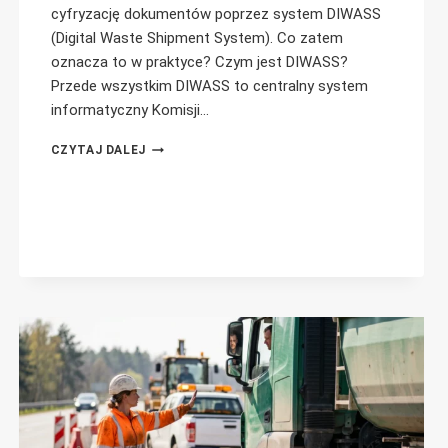
cyfryzację dokumentów poprzez system DIWASS
(Digital Waste Shipment System). Co zatem
oznacza to w praktyce? Czym jest DIWASS?
Przede wszystkim DIWASS to centralny system
informatyczny Komisji…
PAPIEROWE
CZYTAJ DALEJ
DOKUMENTY
–
CZY
ZOSTANĄ
ZASTĄPIONE
PRZEZ
DIWASS?