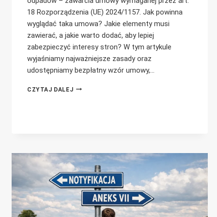
odpadów – zawarcia umowy wymaganej przez art.
18 Rozporządzenia (UE) 2024/1157. Jak powinna
wyglądać taka umowa? Jakie elementy musi
zawierać, a jakie warto dodać, aby lepiej
zabezpieczyć interesy stron? W tym artykule
wyjaśniamy najważniejsze zasady oraz
udostępniamy bezpłatny wzór umowy,…
TRANSPORT
CZYTAJ DALEJ
ODPADÓW
PO
EUROPIE
–
JAK
POWINNA
WYGLĄDAĆ
UMOWA?