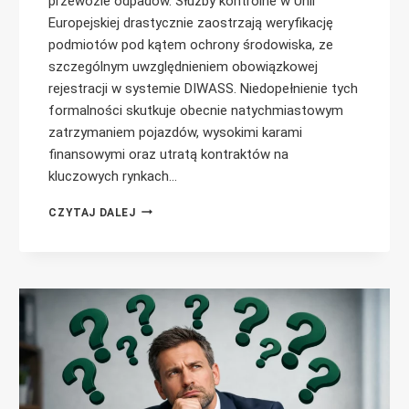
przewozie odpadów. Służby kontrolne w Unii
Europejskiej drastycznie zaostrzają weryfikację
podmiotów pod kątem ochrony środowiska, ze
szczególnym uwzględnieniem obowiązkowej
rejestracji w systemie DIWASS. Niedopełnienie tych
formalności skutkuje obecnie natychmiastowym
zatrzymaniem pojazdów, wysokimi karami
finansowymi oraz utratą kontraktów na
kluczowych rynkach…
ODROCZENIE
CZYTAJ DALEJ
E-
ANEKSU
VII
A
OBOWIĄZEK
REJESTRACJI
W
DIWASS