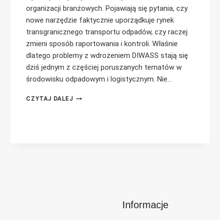
organizacji branżowych. Pojawiają się pytania, czy
nowe narzędzie faktycznie uporządkuje rynek
transgranicznego transportu odpadów, czy raczej
zmieni sposób raportowania i kontroli. Właśnie
dlatego problemy z wdrożeniem DIWASS stają się
dziś jednym z częściej poruszanych tematów w
środowisku odpadowym i logistycznym. Nie…
PROBLEMY
CZYTAJ DALEJ
Z
WDROŻENIEM
DIWASS:
OBAWY
PRZEDSTAWICIELI
BRANŻY
ODPADOWEJ
Informacje