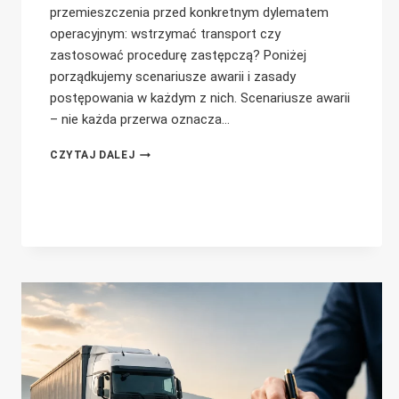
przemieszczenia przed konkretnym dylematem
operacyjnym: wstrzymać transport czy
zastosować procedurę zastępczą? Poniżej
porządkujemy scenariusze awarii i zasady
postępowania w każdym z nich. Scenariusze awarii
– nie każda przerwa oznacza…
AWARIA
CZYTAJ DALEJ
DIWASS
PRZED
ZAŁADUNKIEM
–
JAK
POSTĘPOWAĆ?