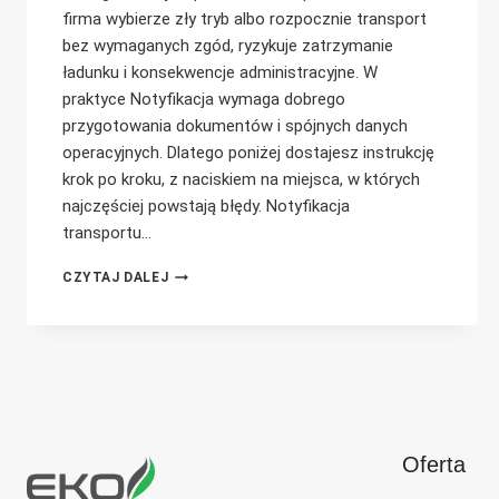
firma wybierze zły tryb albo rozpocznie transport
bez wymaganych zgód, ryzykuje zatrzymanie
ładunku i konsekwencje administracyjne. W
praktyce Notyfikacja wymaga dobrego
przygotowania dokumentów i spójnych danych
operacyjnych. Dlatego poniżej dostajesz instrukcję
krok po kroku, z naciskiem na miejsca, w których
najczęściej powstają błędy. Notyfikacja
transportu…
NOTYFIKACJA
CZYTAJ DALEJ
TRANSPORTU
ODPADÓW
KROK
PO
KROKU:
CO
WARTO
O
Oferta
NIEJ
WIEDZIEĆ