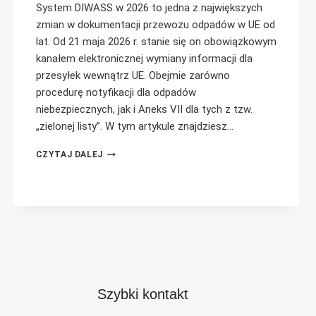
System DIWASS w 2026 to jedna z największych
zmian w dokumentacji przewozu odpadów w UE od
lat. Od 21 maja 2026 r. stanie się on obowiązkowym
kanałem elektronicznej wymiany informacji dla
przesyłek wewnątrz UE. Obejmie zarówno
procedurę notyfikacji dla odpadów
niebezpiecznych, jak i Aneks VII dla tych z tzw.
„zielonej listy”. W tym artykule znajdziesz…
NOWE
CZYTAJ DALEJ
ZASADY
PRZEWOZU
ODPADÓW
OD
MAJA
2026:
DIWASS,
ANNEX
VII
I
Szybki kontakt
NOTYFIKACJE
W