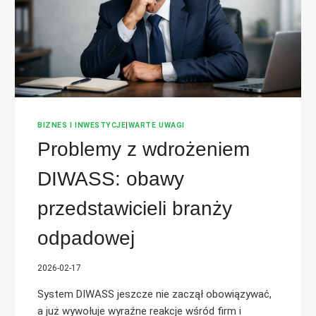
BIZNES I INWESTYCJE
|
WARTE UWAGI
Problemy z wdrożeniem
DIWASS: obawy
przedstawicieli branży
odpadowej
2026-02-17
System DIWASS jeszcze nie zaczął obowiązywać,
a już wywołuje wyraźne reakcje wśród firm i