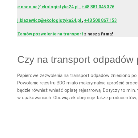
e.nadolna@ekologistyka24.pl
,
+48
881 045 376
j.blazewicz@ekologistyka24.pl
,
+48 500 867 153
Zamów pozwolenie na transport
z naszą firmą!
Czy na transport odpadów 
Papierowe zezwolenia na transport odpadów zniesiono po 2
Powołanie rejestru BDO miało maksymalnie uprościć proces
będzie również wnieść opłatę rejestrową. Dotyczy to m.in. f
w opakowaniach. Obowiązek obejmuje także producentów