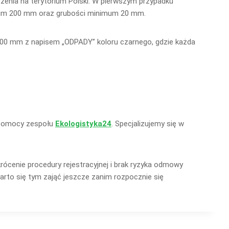
ożenia na terytorium Polski. W pierwszym przypadku
imum 200 mm oraz grubości minimum 20 mm.
 300 mm z napisem „ODPADY” koloru czarnego, gdzie każda
z pomocy zespołu
Ekologistyka24
. Specjalizujemy się w
ócenie procedury rejestracyjnej i brak ryzyka odmowy
arto się tym zająć jeszcze zanim rozpocznie się