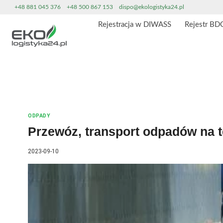
Przeskocz
+48 881 045 376
+48 500 867 153
dispo@ekologistyka24.pl
do
Rejestracja w DIWASS
Rejestr BD
treści
ODPADY
Przewóz, transport odpadów na t
2023-09-10