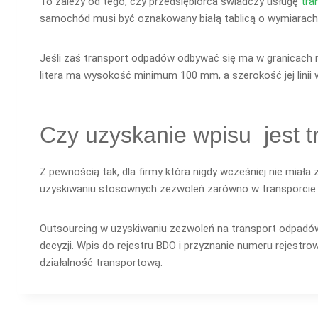
To zależy od tego, czy przedsiębiorca świadczy usługę
tra
samochód musi być oznakowany białą tablicą o wymiarach
Jeśli zaś transport odpadów odbywać się ma w granicach 
litera ma wysokość minimum 100 mm, a szerokość jej lini
Czy uzyskanie wpisu jest 
Z pewnością tak, dla firmy która nigdy wcześniej nie miał
uzyskiwaniu stosownych zezwoleń zarówno w transporcie 
Outsourcing w uzyskiwaniu zezwoleń na transport odpadów
decyzji. Wpis do rejestru BDO i przyznanie numeru rejestr
działalność transportową.