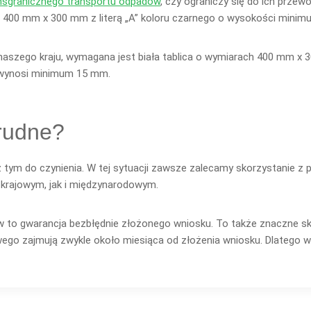
nsgranicznego transportu odpadów
, czy ograniczy się do ich przew
 400 mm x 300 mm z literą „A” koloru czarnego o wysokości min
naszego kraju, wymagana jest biała tablica o wymiarach 400 mm x
i wynosi minimum 15 mm.
trudne?
a z tym do czynienia. W tej sytuacji zawsze zalecamy skorzystanie 
krajowym, jak i międzynarodowym.
 to gwarancja bezbłędnie złożonego wniosku. To także znaczne skr
owego zajmują zwykle około miesiąca od złożenia wniosku. Dlatego w