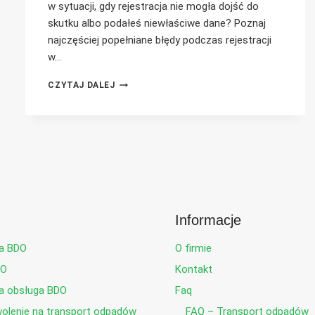
w sytuacji, gdy rejestracja nie mogła dojść do
skutku albo podałeś niewłaściwe dane? Poznaj
najczęściej popełniane błędy podczas rejestracji
w…
NAJCZĘSTSZE
CZYTAJ DALEJ
BŁĘDY
PRZY
REJESTRACJI
W
SYSTEMIE
BDO
I
JAK
ICH
UNIKAĆ
Informacje
a BDO
O firmie
DO
Kontakt
 obsługa BDO
Faq
lenie na transport odpadów
FAQ – Transport odpadów