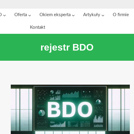
O
Oferta
Okiem eksperta
Artykuły
O firmie
Kontakt
rejestr BDO