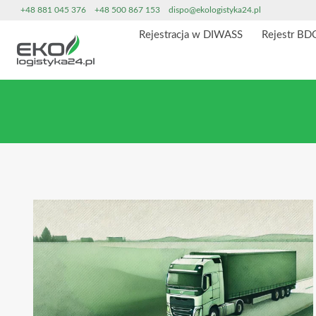
Przeskocz
+48 881 045 376
+48 500 867 153
dispo@ekologistyka24.pl
do
Rejestracja w DIWASS
Rejestr BD
treści