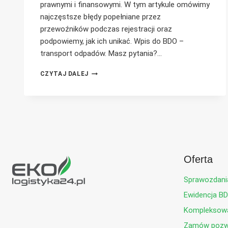
prawnymi i finansowymi. W tym artykule omówimy
najczęstsze błędy popełniane przez
przewoźników podczas rejestracji oraz
podpowiemy, jak ich unikać. Wpis do BDO –
transport odpadów. Masz pytania?…
WPIS
CZYTAJ DALEJ
DO
BDO
NA
TRANSPORT
ODPADÓW
–
NAJCZĘSTSZE
BŁĘDY
Oferta
Sprawozdani
Ewidencja B
Kompleksowa
Zamów pozwo