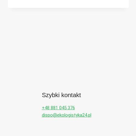
TERMIN
SKŁADANIA
SPRAWOZDANIA
BDO
Szybki kontakt
+48 881 045 376
dispo@ekologistyka24.pl