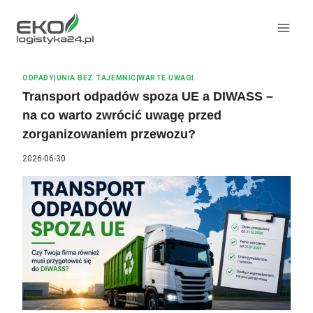
Przeskocz
do
treści
ODPADY
|
UNIA BEZ TAJEMNIC
|
WARTE UWAGI
Transport odpadów spoza UE a DIWASS –
na co warto zwrócić uwagę przed
zorganizowaniem przewozu?
2026-06-30