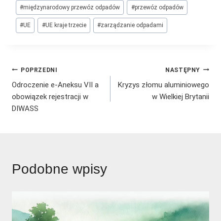
#
międzynarodowy przewóz odpadów
#
przewóz odpadów
#
UE
#
UE kraje trzecie
#
zarządzanie odpadami
Nawigacja
POPRZEDNI
NASTĘPNY
Odroczenie e-Aneksu VII a
Kryzys złomu aluminiowego
wpisu
obowiązek rejestracji w
w Wielkiej Brytanii
DIWASS
Podobne wpisy