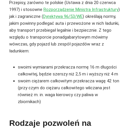
Przepisy, zarówno te polskie (Ustawa z dnia 20 czerwca
1997) i stosowne
Rozporządzenie Ministra Infrastruktury
)
jak i zagraniczne (
Dyrektywa 96/53/WE
) określają normy,
jakim powinny podlegać auta i przewożone w nich ładunki,
aby transport przebiegał legalnie i bezpiecznie. Z tego
względu o transporcie ponadgabarytowym mówimy
wówczas, gdy pojazd lub zespół pojazdów wraz z
ładunkiem:
swoimi wymiarami przekracza normę 16 m długości
całkowitej, będzie szerszy niż 2,5 m i wyższy niż 4 m
swoim ciężarem całkowitym przekracza wagę 42 ton
(przy czym do ciężaru całkowitego wliczana jest
również m. in. waga kierowcy czy paliwa w
zbiornikach)
Rodzaje pozwoleń na