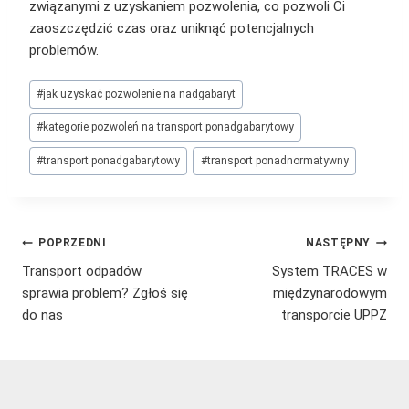
związanymi z uzyskaniem pozwolenia, co pozwoli Ci
zaoszczędzić czas oraz uniknąć potencjalnych
problemów.
Tagi
#
jak uzyskać pozwolenie na nadgabaryt
wpisu:
#
kategorie pozwoleń na transport ponadgabarytowy
#
transport ponadgabarytowy
#
transport ponadnormatywny
Nawigacja
POPRZEDNI
NASTĘPNY
Transport odpadów
System TRACES w
wpisu
sprawia problem? Zgłoś się
międzynarodowym
do nas
transporcie UPPZ