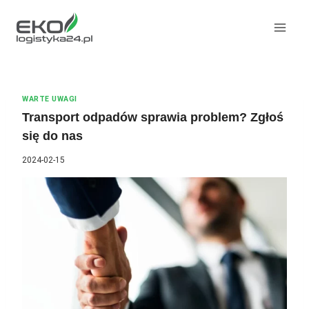
Przeskocz
do
treści
WARTE UWAGI
Transport odpadów sprawia problem? Zgłoś
się do nas
2024-02-15