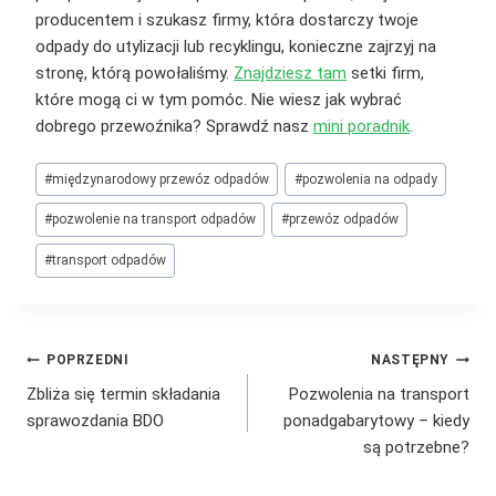
producentem i szukasz firmy, która dostarczy twoje
odpady do utylizacji lub recyklingu, konieczne zajrzyj na
stronę, którą powołaliśmy.
Znajdziesz tam
setki firm,
które mogą ci w tym pomóc. Nie wiesz jak wybrać
dobrego przewoźnika? Sprawdź nasz
mini poradnik
.
Tagi
#
międzynarodowy przewóz odpadów
#
pozwolenia na odpady
wpisu:
#
pozwolenie na transport odpadów
#
przewóz odpadów
#
transport odpadów
Nawigacja
POPRZEDNI
NASTĘPNY
Zbliża się termin składania
Pozwolenia na transport
wpisu
sprawozdania BDO
ponadgabarytowy – kiedy
są potrzebne?