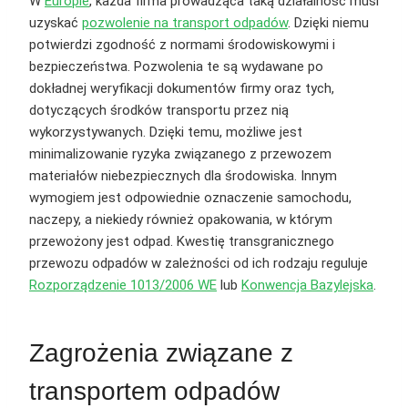
W
Europie
, każda firma prowadząca taką działalność musi
uzyskać
pozwolenie na transport odpadów
. Dzięki niemu
potwierdzi zgodność z normami środowiskowymi i
bezpieczeństwa. Pozwolenia te są wydawane po
dokładnej weryfikacji dokumentów firmy oraz tych,
dotyczących środków transportu przez nią
wykorzystywanych. Dzięki temu, możliwe jest
minimalizowanie ryzyka związanego z przewozem
materiałów niebezpiecznych dla środowiska. Innym
wymogiem jest odpowiednie oznaczenie samochodu,
naczepy, a niekiedy również opakowania, w którym
przewożony jest odpad. Kwestię transgranicznego
przewozu odpadów w zależności od ich rodzaju reguluje
Rozporządzenie 1013/2006 WE
lub
Konwencja Bazylejska
.
Zagrożenia związane z
transportem odpadów