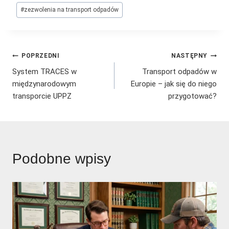
#
zezwolenia na transport odpadów
Nawigacja
POPRZEDNI
NASTĘPNY
System TRACES w
Transport odpadów w
wpisu
międzynarodowym
Europie – jak się do niego
transporcie UPPZ
przygotować?
Podobne wpisy